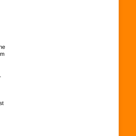
he
am
.
st