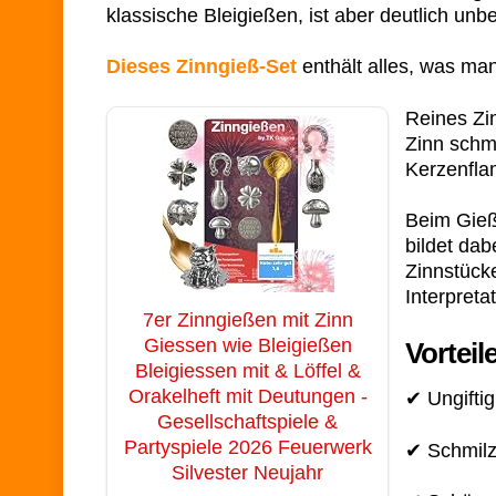
klassische Bleigießen, ist aber deutlich unb
Dieses Zinngieß-Set
enthält alles, was man
Reines Zin
Zinn schm
Kerzenfla
Beim Gieß
bildet da
Zinnstück
Interpreta
7er Zinngießen mit Zinn
Giessen wie Bleigießen
Vorteil
Bleigiessen mit & Löffel &
Orakelheft mit Deutungen -
✔ Ungiftig
Gesellschaftspiele &
Partyspiele 2026 Feuerwerk
✔ Schmilzt
Silvester Neujahr