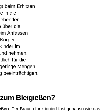
gt beim Erhitzen
e in die
tehenden
 über die
im Anfassen
 Körper
Kinder im
Mund nehmen.
lich für die
n geringe Mengen
g beeinträchtigen.
s zum Bleigießen?
eßen
. Der Brauch funktioniert fast genauso wie das