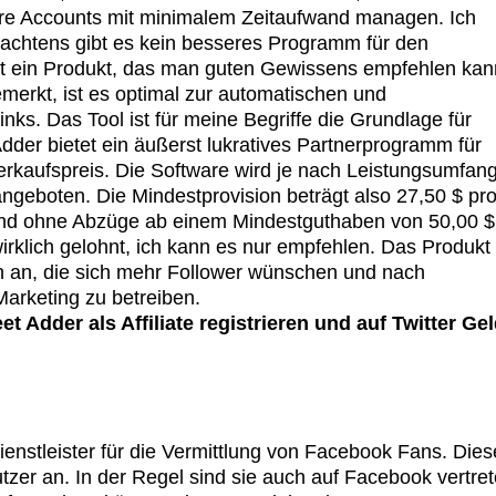
hre Accounts mit minimalem Zeitaufwand managen. Ich
rachtens gibt es kein besseres Programm für den
t ein Produkt, das man guten Gewissens empfehlen kan
merkt, ist es optimal zur automatischen und
nks. Das Tool ist für meine Begriffe die Grundlage für
Adder bietet ein äußerst lukratives Partnerprogramm für
erkaufspreis. Die Software wird je nach Leistungsumfan
ngeboten. Die Mindestprovision beträgt also 27,50 $ pr
 und ohne Abzüge ab einem Mindestguthaben von 50,00 $
irklich gelohnt, ich kann es nur empfehlen. Das Produkt
n an, die sich mehr Follower wünschen und nach
Marketing zu betreiben.
t Adder als Affiliate registrieren und auf Twitter Ge
enstleister für die Vermittlung von Facebook Fans. Dies
utzer an. In der Regel sind sie auch auf Facebook vertre