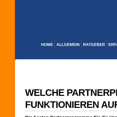
Skip
to
content
HOME
ALLGEMEIN
RATGEBER
ERF
WELCHE PARTNER
FUNKTIONIEREN AU