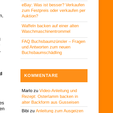
eBay: Was ist besser? Verkaufen
zum Festpreis oder verkaufen per
n,
Auktion?
Waffeln backen auf einer alten
Waschmaschinentrommel
g
FAQ Buchsbaumzünsler – Fragen
o
und Antworten zum neuen
.
Buchsbaumschädling
ld
KOMMENTARE
Marlo
zu
Video-Anleitung und
Rezept: Osterlamm backen in
alter Backform aus Gusseisen
es
ten
Bibi
zu
Anleitung zum Ausgeizen